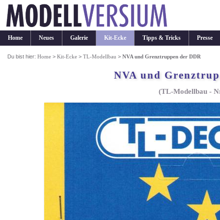
Home
Neues
Galerie
Kit-Ecke
Tipps & Tricks
Presse
Du bist hier:
Home
>
Kit-Ecke
>
TL-Modellbau
>
NVA und Grenztruppen der DDR
NVA und Grenztru
(TL-Modellbau - N