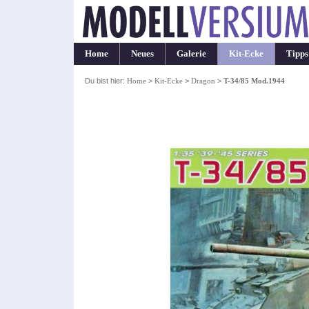
Home
Neues
Galerie
Kit-Ecke
Tipps
Du bist hier:
Home
>
Kit-Ecke
>
Dragon
>
T-34/85 Mod.1944