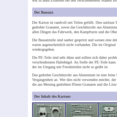
war in allen Erdteilen bei den verschiedensten Staaten im
Der Bausatz
Der Karton ist randvoll mit Teilen gefüllt. Dies umfasst 
gedrehte Granaten, sowie das Geschützrohr aus Aluminium
allen Dingen das Fahrwerk, den Kampfturm und die Ober
Die Bausatzteile sind sauber gespritzt und weisen eine de
waren augenscheinlich nicht vorhanden. Die im Original 
wiedergegeben.
Die PE-Teile sind sehr dünn und sollten sich daher proble
verschiedensten Haltebügel. An Stelle der PE-Teile kann
der im Umgang mit Fotoätzteilen nicht so geübt ist.
Das gedrehte Geschützrohr aus Aluminium ist eine feine 
Vergangenheit an. Wer dies nicht verwenden möchte, der
die aus Messing gedrehten 85mm-Granaten und die Litze zu
Der Inhalt des Kartons