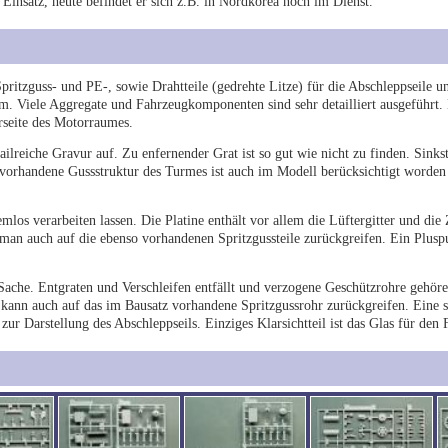
 Einsatz, heute befindet er sich z.B. in Nordkorea noch im Dienst.
Spritzguss- und PE-, sowie Drahtteile (gedrehte Litze) für die Abschleppseile 
. Viele Aggregate und Fahrzeugkomponenten sind sehr detailliert ausgeführt. D
seite des Motorraumes.
tailreiche Gravur auf. Zu enfernender Grat ist so gut wie nicht zu finden. Sinks
vorhandene Gussstruktur des Turmes ist auch im Modell berücksichtigt worden u
mlos verarbeiten lassen. Die Platine enthält vor allem die Lüftergitter und die
 man auch auf die ebenso vorhandenen Spritzgussteile zurückgreifen. Ein Plusp
Sache. Entgraten und Verschleifen entfällt und verzogene Geschützrohre gehör
 kann auch auf das im Bausatz vorhandene Spritzgussrohr zurückgreifen. Eine 
r Darstellung des Abschleppseils. Einziges Klarsichtteil ist das Glas für den 