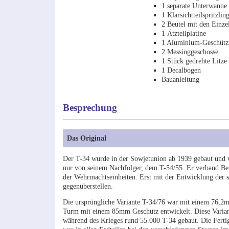
1 separate Unterwanne
1 Klarsichtteilspritzlin
2 Beutel mit den Einze
1 Ätzteilplatine
1 Aluminium-Geschütz
2 Messinggeschosse
1 Stück gedrehte Litze
1 Decalbogen
Bauanleitung
Besprechung
Das Original
Der T-34 wurde in der Sowjetunion ab 1939 gebaut und wa
nur von seinem Nachfolger, dem T-54/55. Er verband Be
der Wehrmachtseinheiten. Erst mit der Entwicklung der 
gegenüberstellen.
Die ursprüngliche Variante T-34/76 war mit einem 76,2m
Turm mit einem 85mm Geschütz entwickelt. Diese Varian
während des Krieges rund 55.000 T-34 gebaut. Die Ferti