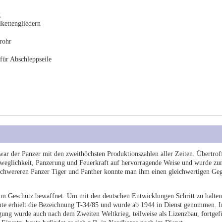
g
lkettengliedern
rohr
 für Abschleppseile
r der Panzer mit den zweithöchsten Produktionszahlen aller Zeiten. Übertrof
weglichkeit, Panzerung und Feuerkraft auf hervorragende Weise und wurde zu
schwereren Panzer Tiger und Panther konnte man ihm einen gleichwertigen Ge
m Geschütz bewaffnet. Um mit den deutschen Entwicklungen Schritt zu halten
te erhielt die Bezeichnung T-34/85 und wurde ab 1944 in Dienst genommen. 
gung wurde auch nach dem Zweiten Weltkrieg, teilweise als Lizenzbau, fortgef