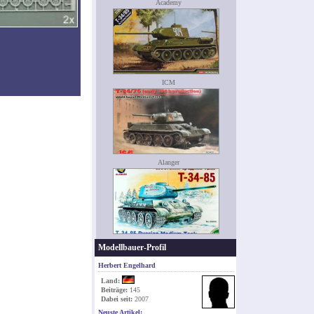
Academy
ICM
Alanger
Modellbauer-Profil
Herbert Engelhard
Land:
Beiträge:
145
Dabei seit:
2007
Neuste Artikel: