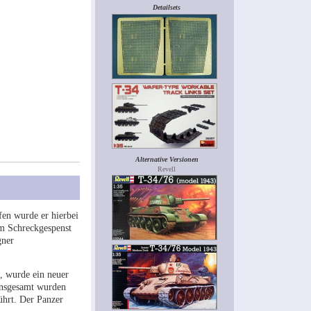
Detailsets
Alternative Versionen
Revell
fen wurde er hierbei
m Schreckgespenst
gner
, wurde ein neuer
Insgesamt wurden
ührt. Der Panzer