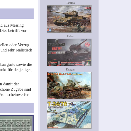
Tamiya
und aus Messing
ies betrifft vor
Italeri
tellen oder Verzug
nd sehr realistisch
 Zurrgurte sowie die
unkt für denjenigen,
Dragon
en damit der
schöne Zugabe sind
Frontscheinwerfer.