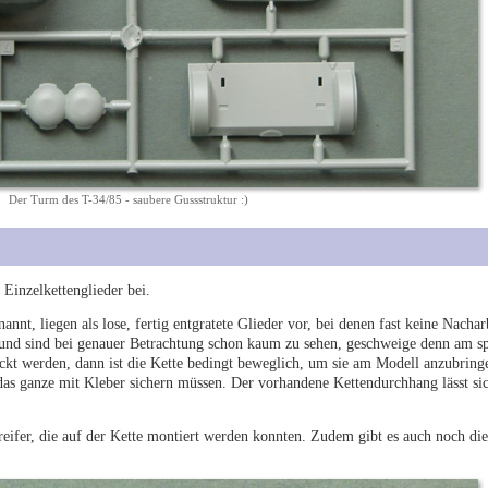
Der Turm des T-34/85 - saubere Gussstruktur :)
t Einzelkettenglieder bei.
nnt, liegen als lose, fertig entgratete Glieder vor, bei denen fast keine Nachar
nd sind bei genauer Betrachtung schon kaum zu sehen, geschweige denn am sp
rückt werden, dann ist die Kette bedingt beweglich, um sie am Modell anzubrin
 das ganze mit Kleber sichern müssen. Der vorhandene Kettendurchhang lässt si
reifer, die auf der Kette montiert werden konnten. Zudem gibt es auch noch die