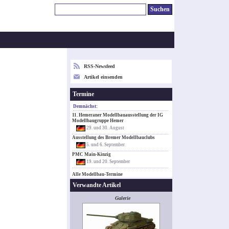
RSS-Newsfeed
Artikel einsenden
Termine
Demnächst:
11. Hemeraner Modellbauausstellung der IG
Modellbaugruppe Hemer
29. und 30. August
Ausstellung des Bremer Modellbauclubs
5. und 6. September
PMC Main-Kinzig
19. und 20. September
Alle Modellbau-Termine
Verwandte Artikel
Galerie