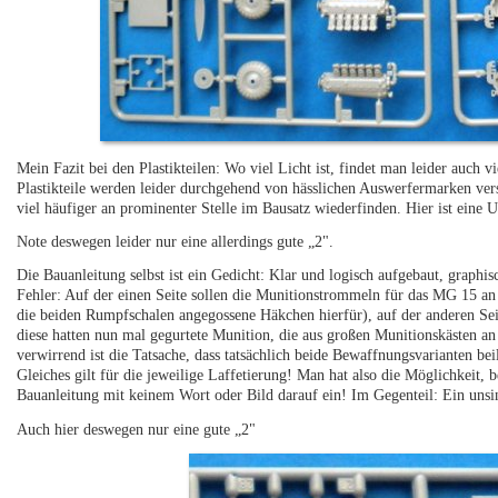
Mein Fazit bei den Plastikteilen: Wo viel Licht ist, findet man leider auch v
Plastikteile werden leider durchgehend von hässlichen Auswerfermarken versc
viel häufiger an prominenter Stelle im Bausatz wiederfinden. Hier ist eine U
Note deswegen leider nur eine allerdings gute „2".
Die Bauanleitung selbst ist ein Gedicht: Klar und logisch aufgebaut, graphis
Fehler: Auf der einen Seite sollen die Munitionstrommeln für das MG 15 an 
die beiden Rumpfschalen angegossene Häkchen hierfür), auf der anderen Se
diese hatten nun mal gegurtete Munition, die aus großen Munitionskästen 
verwirrend ist die Tatsache, dass tatsächlich beide Bewaffnungsvarianten 
Gleiches gilt für die jeweilige Laffetierung! Man hat also die Möglichkeit,
Bauanleitung mit keinem Wort oder Bild darauf ein! Im Gegenteil: Ein uns
Auch hier deswegen nur eine gute „2"