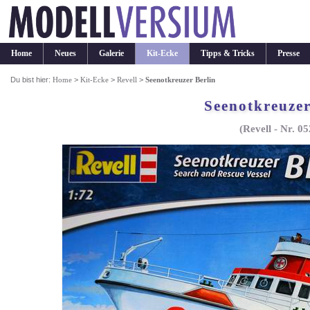
Home
Neues
Galerie
Kit-Ecke
Tipps & Tricks
Presse
Du bist hier:
Home
>
Kit-Ecke
>
Revell
>
Seenotkreuzer Berlin
Seenotkreuzer
(Revell - Nr. 0