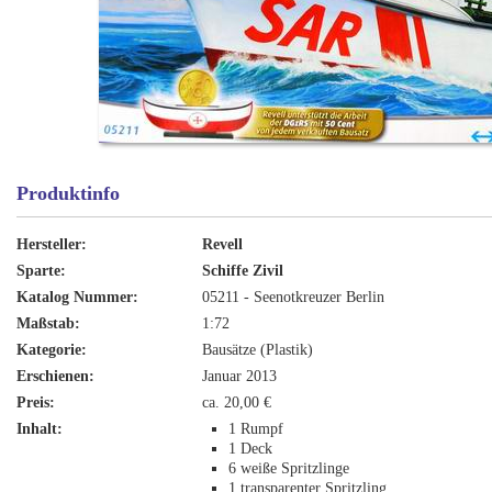
Produktinfo
Hersteller:
Revell
Sparte:
Schiffe Zivil
Katalog Nummer:
05211 - Seenotkreuzer Berlin
Maßstab:
1:72
Kategorie:
Bausätze (Plastik)
Erschienen:
Januar 2013
Preis:
ca. 20,00 €
Inhalt:
1 Rumpf
1 Deck
6 weiße Spritzlinge
1 transparenter Spritzling