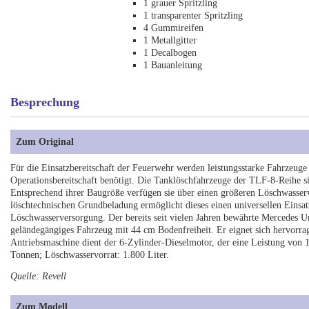
1 grauer Spritzling
1 transparenter Spritzling
4 Gummireifen
1 Metallgitter
1 Decalbogen
1 Bauanleitung
Besprechung
Zum Original
Für die Einsatzbereitschaft der Feuerwehr werden leistungsstarke Fahrzeuge
Operationsbereitschaft benötigt. Die Tanklöschfahrzeuge der TLF-8-Reihe si
Entsprechend ihrer Baugröße verfügen sie über einen größeren Löschwasserv
löschtechnischen Grundbeladung ermöglicht dieses einen universellen Eins
Löschwasserversorgung. Der bereits seit vielen Jahren bewährte Mercedes Uni
geländegängiges Fahrzeug mit 44 cm Bodenfreiheit. Er eignet sich hervorr
Antriebsmaschine dient der 6-Zylinder-Dieselmotor, der eine Leistung von
Tonnen; Löschwasservorrat: 1.800 Liter.
Quelle: Revell
Zum Modell