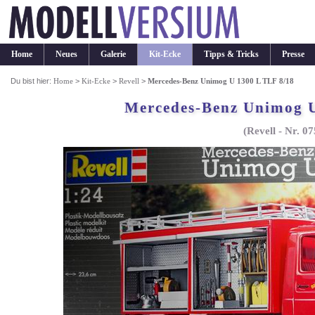
Home
Neues
Galerie
Kit-Ecke
Tipps & Tricks
Presse
Du bist hier:
Home
>
Kit-Ecke
>
Revell
>
Mercedes-Benz Unimog U 1300 L TLF 8/18
Mercedes-Benz Unimog U
(Revell - Nr. 0