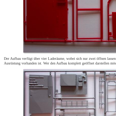
Der Aufbau verfügt über vier Laderäume, wobei sich nur zwei öffnen lassen
Ausrüstung vorhanden ist. Wer den Aufbau komplett geöffnet darstellen möc