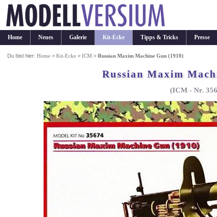
Home
Neues
Galerie
Kit-Ecke
Tipps & Tricks
Presse
Du bist hier:
Home
>
Kit-Ecke
>
ICM
>
Russian Maxim Machine Gun (1910)
Russian Maxim Machi
(ICM - Nr. 35