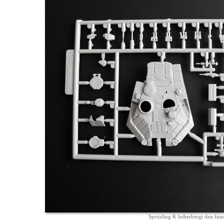
Spritzling K beherbergt den futo