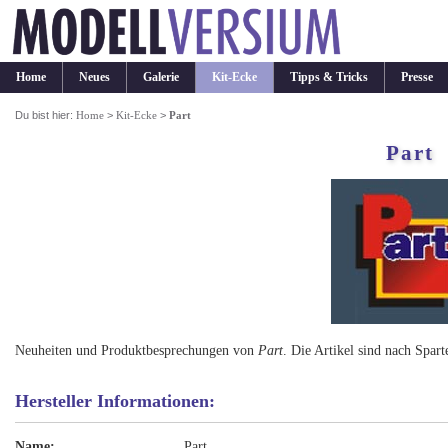
Home
Neues
Galerie
Kit-Ecke
Tipps & Tricks
Presse
Du bist hier:
Home
>
Kit-Ecke
>
Part
Part
Neuheiten und Produktbesprechungen von
Part
. Die Artikel sind nach Spart
Hersteller Informationen:
Name:
Part