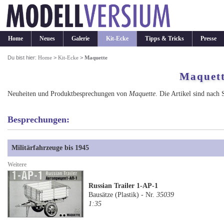
Home
Neues
Galerie
Kit-Ecke
Tipps & Tricks
Presse
Du bist hier:
Home
>
Kit-Ecke
>
Maquette
Maquet
Neuheiten und Produktbesprechungen von
Maquette
. Die Artikel sind nach 
Besprechungen:
Militärfahrzeuge bis 1945
Weitere
Russian Trailer 1-AP-1
Bausätze (Plastik) - Nr.
35039
1:35