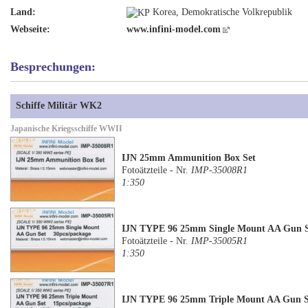
Land:
Korea, Demokratische Volkrepublik
Webseite:
www.infini-model.com
Besprechungen:
Schiffe Militär WK2
Japanische Kriegsschiffe WWII
IJN 25mm Ammunition Box Set
Fotoätzteile - Nr.
IMP-35008R1
1:350
IJN TYPE 96 25mm Single Mount AA Gun S
Fotoätzteile - Nr.
IMP-35005R1
1:350
IJN TYPE 96 25mm Triple Mount AA Gun S