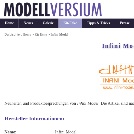
Home
Neues
Galerie
Kit-Ecke
Tipps & Tricks
Presse
Du bist hier:
Home
>
Kit-Ecke
>
Infini Model
Infini Mo
Neuheiten und Produktbesprechungen von
Infini Model
. Die Artikel sind na
Hersteller Informationen:
Name:
Infini Model