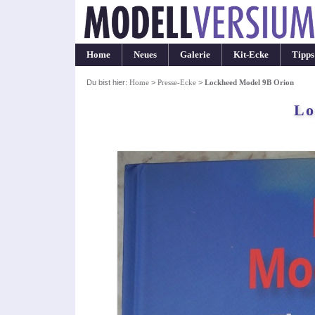
Home
Neues
Galerie
Kit-Ecke
Tipps
Du bist hier:
Home
>
Presse-Ecke
>
Lockheed Model 9B Orion
Lo