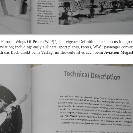
Forum "Wings Of Peace (WoP)", laut eigener Definition eine "discussion gro
viation; including: early airliners, sport planes, racers, WW1 passenger conver
ch das Buch direkt beim
Verlag
, mittlerweile ist es auch beim
Aviation Megas