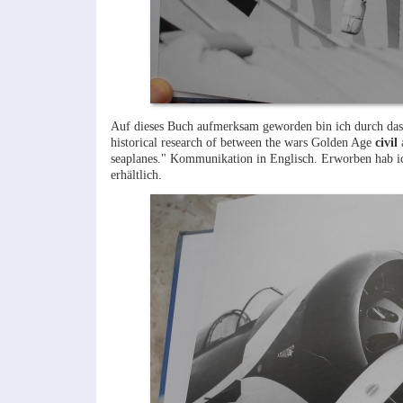
Auf dieses Buch aufmerksam geworden bin ich durch das 
historical research of between the wars Golden Age
civil
a
seaplanes." Kommunikation in Englisch. Erworben hab i
erhältlich.