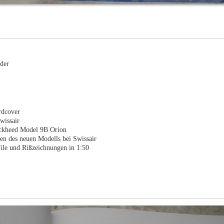
der
rdcover
wissair
ckheed Model 9B Orion
en des neuen Modells bei Swissair
file und Rißzeichnungen in 1:50