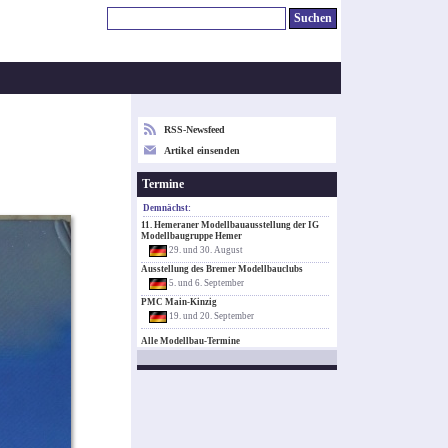
RSS-Newsfeed
Artikel einsenden
Termine
Demnächst:
11. Hemeraner Modellbauausstellung der IG
Modellbaugruppe Hemer
29. und 30. August
Ausstellung des Bremer Modellbauclubs
5. und 6. September
PMC Main-Kinzig
19. und 20. September
Alle Modellbau-Termine