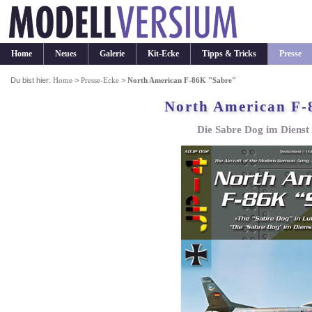
Home
Neues
Galerie
Kit-Ecke
Tipps & Tricks
Presse
Du bist hier:
Home
>
Presse-Ecke
>
North American F-86K "Sabre"
North American F-
Die Sabre Dog im Dienst 