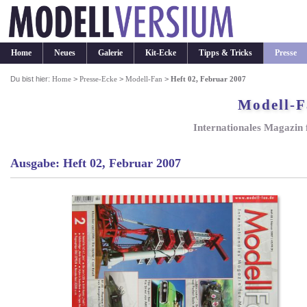
Home
Neues
Galerie
Kit-Ecke
Tipps & Tricks
Presse
Du bist hier:
Home
>
Presse-Ecke
>
Modell-Fan
>
Heft 02, Februar 2007
Modell-
Internationales Magazin
Ausgabe: Heft 02, Februar 2007