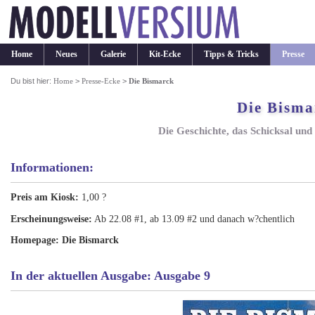
Home
Neues
Galerie
Kit-Ecke
Tipps & Tricks
Presse
Du bist hier:
Home
>
Presse-Ecke
>
Die Bismarck
Die Bisma
Die Geschichte, das Schicksal un
Informationen:
Preis am Kiosk:
1,00 ?
Erscheinungsweise:
Ab 22.08 #1, ab 13.09 #2 und danach w?chentlich
Homepage:
Die Bismarck
In der aktuellen Ausgabe: Ausgabe 9