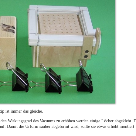
ip ist immer das gleiche.
m den Wirkungsgrad des Vacuums zu erhöhen werden einige Löcher abgeklebt. 
auf. Damit die Urform sauber abgeformt wird, sollte sie etwas erhöht montiert