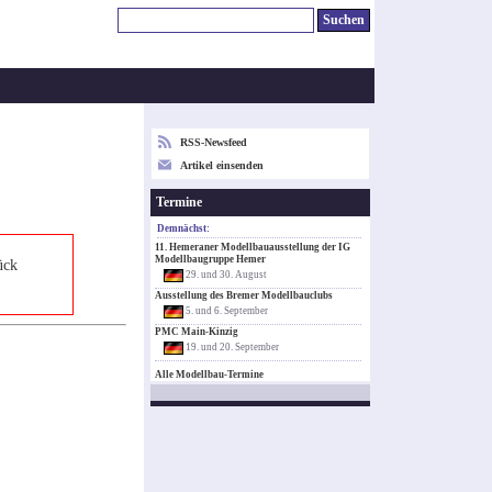
RSS-Newsfeed
Artikel einsenden
Termine
Demnächst:
11. Hemeraner Modellbauausstellung der IG
Modellbaugruppe Hemer
ück
29. und 30. August
Ausstellung des Bremer Modellbauclubs
5. und 6. September
PMC Main-Kinzig
19. und 20. September
Alle Modellbau-Termine