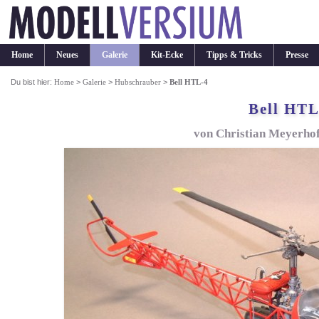
Home
Neues
Galerie
Kit-Ecke
Tipps & Tricks
Presse
Du bist hier:
Home
>
Galerie
>
Hubschrauber
>
Bell HTL-4
Bell HTL
von Christian Meyerho