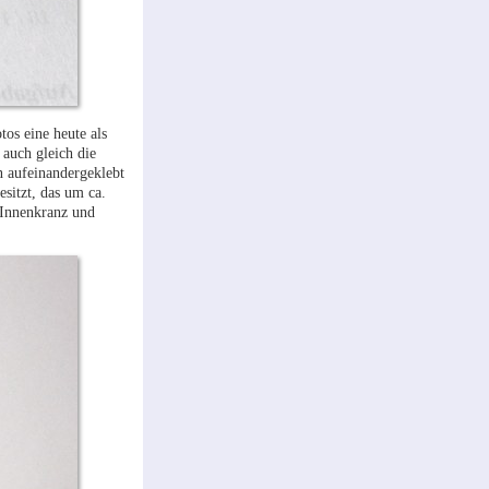
tos eine heute als
 auch gleich die
n aufeinandergeklebt
esitzt, das um ca.
 Innenkranz und