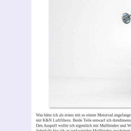
Was hätte ich als erstes mit so einem Motorrad angefang
mit K&N Luftfiltern. Beide Teile entwarf ich dreidimens
Den Auspuff wollte ich eigentlich mit Mullbinden und 
Jedenfalls bin ich an zerfasernden Mullbinden gescheiter