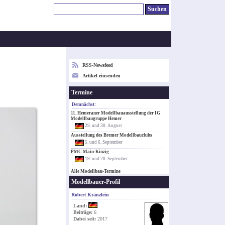
RSS-Newsfeed
Artikel einsenden
Termine
Demnächst:
11. Hemeraner Modellbauausstellung der IG
Modellbaugruppe Hemer
29. und 30. August
Ausstellung des Bremer Modellbauclubs
5. und 6. September
PMC Main-Kinzig
19. und 20. September
Alle Modellbau-Termine
Modellbauer-Profil
Robert Kränzlein
Land:
Beiträge:
6
Dabei seit:
2017