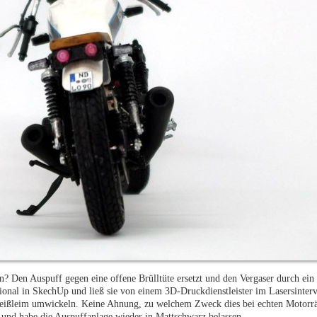
en? Den Auspuff gegen eine offene Brülltüte ersetzt und den Vergaser durch ei
ional in SkechUp und ließ sie von einem 3D-Druckdienstleister im Lasersinterv
Weißleim umwickeln. Keine Ahnung, zu welchem Zweck dies bei echten Motorr
t und habe die Auspuffanlage wieder in Mattschwarz belassen.