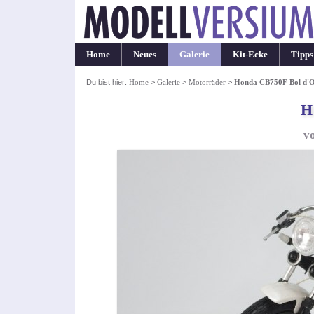
Home
Neues
Galerie
Kit-Ecke
Tipps
Du bist hier:
Home
>
Galerie
>
Motorräder
>
Honda CB750F Bol d'
H
v