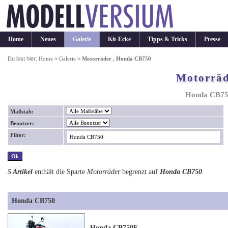
Home
Neues
Galerie
Kit-Ecke
Tipps & Tricks
Presse
Du bist hier:
Home
>
Galerie
>
Motorräder , Honda CB750
Motorrä
Honda CB7
Maßstab:
Benutzer:
Filter:
5 Artikel
enthält die Sparte
Motorräder
begrenzt auf
Honda CB750
.
Honda CB750
Honda CB750F