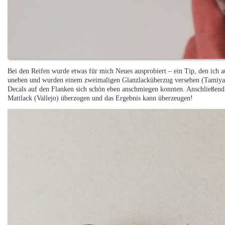
Bei den Reifen wurde etwas für mich Neues ausprobiert – ein Tip, den ich a
uneben und wurden einem zweimaligen Glanzlacküberzug versehen (Tamiya, mi
Decals auf den Flanken sich schön eben anschmiegen konnten. Anschließend
Mattlack (Vallejo) überzogen und das Ergebnis kann überzeugen!