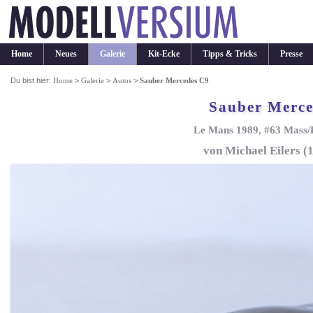
Home
Neues
Galerie
Kit-Ecke
Tipps & Tricks
Presse
Du bist hier:
Home
>
Galerie
>
Autos
>
Sauber Mercedes C9
Sauber Merce
Le Mans 1989, #63 Mass/
von Michael Eilers (1