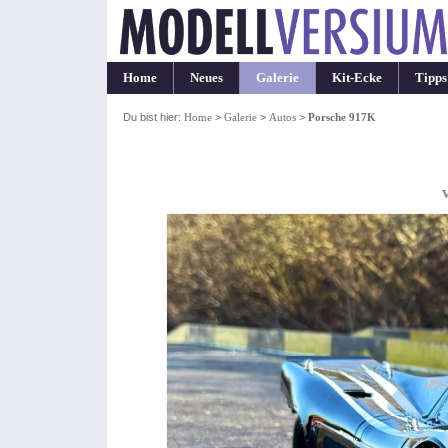
Home
Neues
Galerie
Kit-Ecke
Tipps
Du bist hier:
Home
>
Galerie
>
Autos
>
Porsche 917K