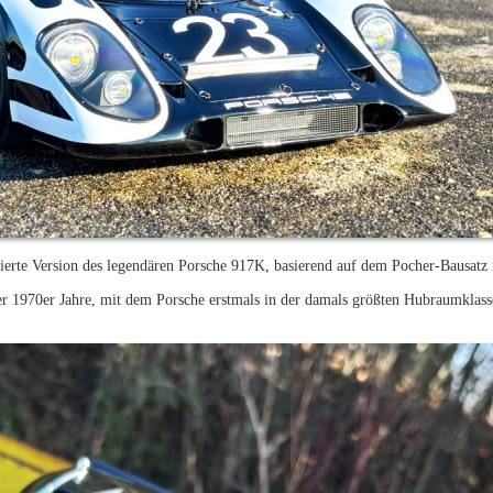
ckierte Version des legendären Porsche 917K, basierend auf dem Pocher-Bausatz
r 1970er Jahre, mit dem Porsche erstmals in der damals größten Hubraumklasse
.