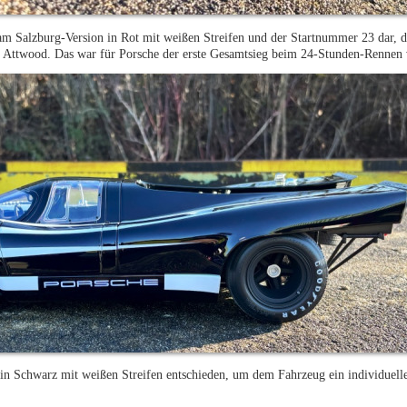
eam Salzburg-Version in Rot mit weißen Streifen und der Startnummer 23 dar,
 Attwood. Das war für Porsche der erste Gesamtsieg beim 24-Stunden-Rennen
in Schwarz mit weißen Streifen entschieden, um dem Fahrzeug ein individuelle