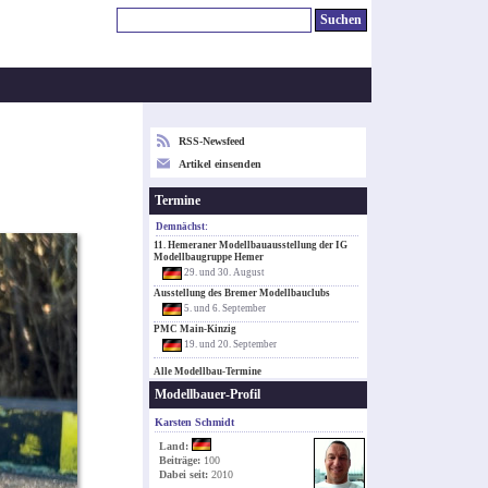
RSS-Newsfeed
Artikel einsenden
Termine
Demnächst:
11. Hemeraner Modellbauausstellung der IG
Modellbaugruppe Hemer
29. und 30. August
Ausstellung des Bremer Modellbauclubs
5. und 6. September
PMC Main-Kinzig
19. und 20. September
Alle Modellbau-Termine
Modellbauer-Profil
Karsten Schmidt
Land:
Beiträge:
100
Dabei seit:
2010