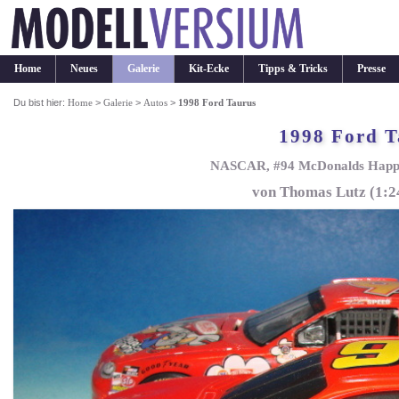
Home
Neues
Galerie
Kit-Ecke
Tipps & Tricks
Presse
Du bist hier:
Home
>
Galerie
>
Autos
>
1998 Ford Taurus
1998 Ford T
NASCAR, #94 McDonalds Happy M
von Thomas Lutz (1:2