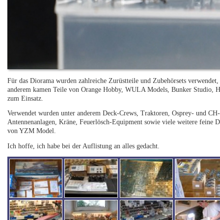
Für das Diorama wurden zahlreiche Zurüstteile und Zubehörsets verwendet, d
anderem kamen Teile von Orange Hobby, WULA Models, Bunker Studio, H
zum Einsatz.
Verwendet wurden unter anderem Deck-Crews, Traktoren, Osprey- und CH-
Antennenanlagen, Kräne, Feuerlösch-Equipment sowie viele weitere feine D
von YZM Model.
Ich hoffe, ich habe bei der Auflistung an alles gedacht.