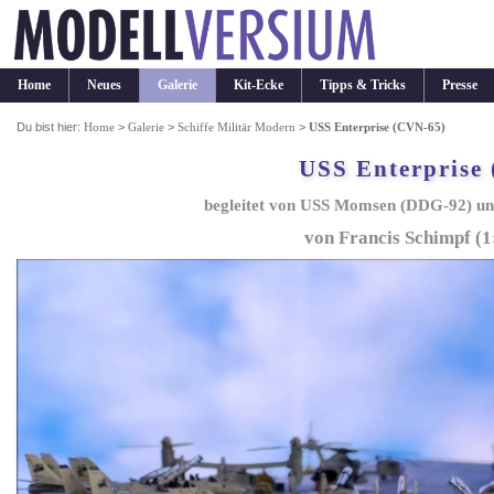
Home
Neues
Galerie
Kit-Ecke
Tipps & Tricks
Presse
Du bist hier:
Home
>
Galerie
>
Schiffe Militär Modern
>
USS Enterprise (CVN-65)
USS Enterprise
begleitet von USS Momsen (DDG-92) un
von Francis Schimpf (