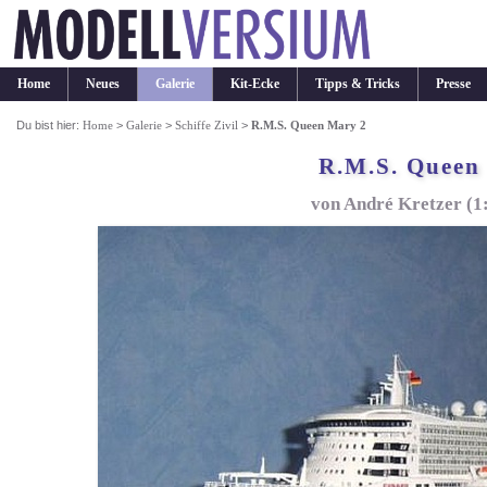
Home
Neues
Galerie
Kit-Ecke
Tipps & Tricks
Presse
Du bist hier:
Home
>
Galerie
>
Schiffe Zivil
>
R.M.S. Queen Mary 2
R.M.S. Queen
von André Kretzer (1