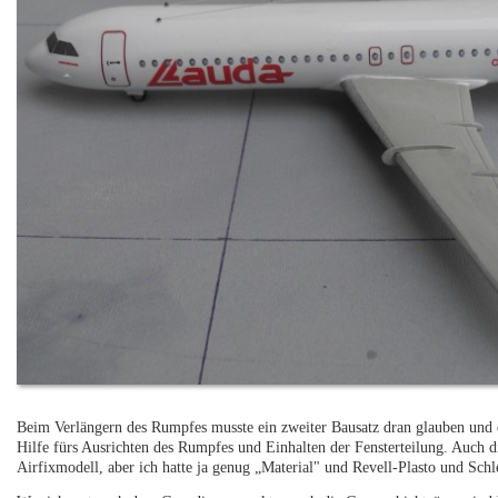
Beim Verlängern des Rumpfes musste ein zweiter Bausatz dran glauben und di
Hilfe fürs Ausrichten des Rumpfes und Einhalten der Fensterteilung. Auch d
Airfixmodell, aber ich hatte ja genug „Material" und Revell-Plasto und Schl