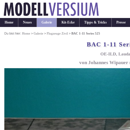
Home
Neues
Galerie
Kit-Ecke
Tipps & Tricks
Presse
Du bist hier:
Home
>
Galerie
>
Flugzeuge Zivil
>
BAC 1-11 Series 525
BAC 1-11 Ser
OE-ILD, Lauda
von Johannes Wipauer (