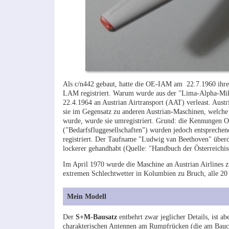
Als c/n442 gebaut, hatte die OE-IAM am 22.7.1960 ihren 
LAM registriert. Warum wurde aus der "Lima-Alpha-Mik
22.4.1964 an Austrian Airtransport (AAT) verleast. Austr
sie im Gegensatz zu anderen Austrian-Maschinen, welche
wurde, wurde sie umregistriert. Grund: die Kennungen OE
("Bedarfsfluggesellschaften") wurden jedoch entsprechen
registriert. Der Taufname "Ludwig van Beethoven" über
lockerer gehandhabt (Quelle: "Handbuch der Österreich
Im April 1970 wurde die Maschine an Austrian Airlines 
extremen Schlechtwetter in Kolumbien zu Bruch, alle 20 
Mein Modell
Der
S+M-Bausatz
entbehrt zwar jeglicher Details, ist 
charakterischen Antennen am Rumpfrücken (die am Bauc