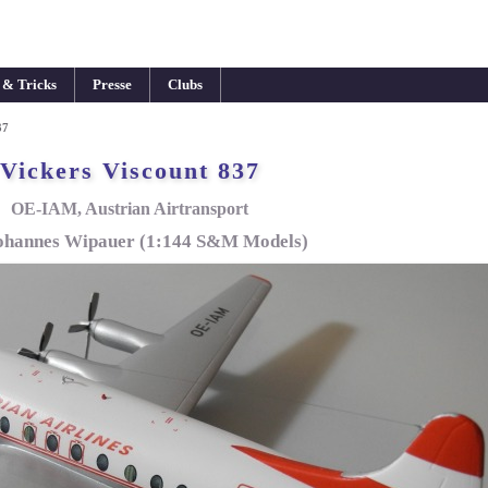
 & Tricks
Presse
Clubs
37
Vickers Viscount 837
OE-IAM, Austrian Airtransport
ohannes Wipauer (1:144 S&M Models)