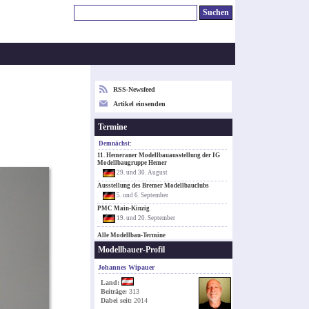
RSS-Newsfeed
Artikel einsenden
Termine
Demnächst:
11. Hemeraner Modellbauausstellung der IG
Modellbaugruppe Hemer
29. und 30. August
Ausstellung des Bremer Modellbauclubs
5. und 6. September
PMC Main-Kinzig
19. und 20. September
Alle Modellbau-Termine
Modellbauer-Profil
Johannes Wipauer
Land:
Beiträge:
313
Dabei seit:
2014