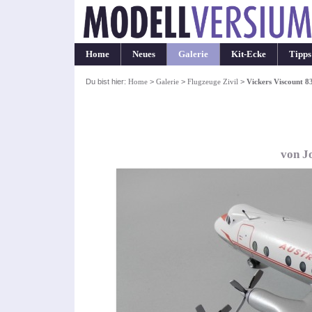
Home
Neues
Galerie
Kit-Ecke
Tipps
Du bist hier:
Home
>
Galerie
>
Flugzeuge Zivil
>
Vickers Viscount 8
von J