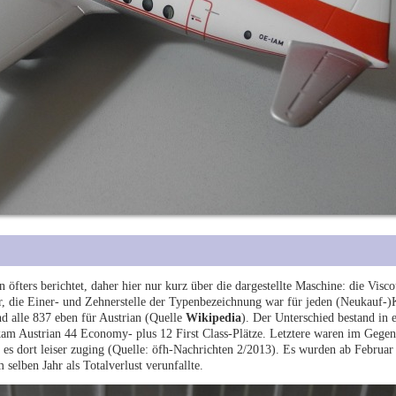
fters berichtet, daher hier nur kurz über die dargestellte Maschine: die Visc
0er, die Einer- und Zehnerstelle der Typenbezeichnung war für jeden (Neukauf-
nd alle 837 eben für Austrian (Quelle
Wikipedia
). Der Unterschied bestand in e
kam Austrian 44 Economy- plus 12 First Class-Plätze. Letztere waren im Gegen
 es dort leiser zuging (Quelle: öfh-Nachrichten 2/2013). Es wurden ab Februar
selben Jahr als Totalverlust verunfallte.