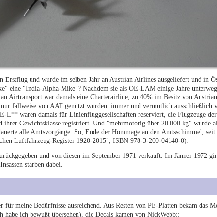
Erstflug und wurde im selben Jahr an Austrian Airlines ausgeliefert und in Ös
e" eine "India-Alpha-Mike"? Nachdem sie als OE-LAM einige Jahre unterweg
ian Airtransport war damals eine Charterairline, zu 40% im Besitz von Austrian
 nur fallweise von AAT genützt wurden, immer und vermutlich ausschließlich 
-L** waren damals für Linienfluggesellschaften reserviert, die Flugzeuge der
d ihrer Gewichtsklasse registriert. Und "mehrmotorig über 20.000 kg" wurde a
dauerte alle Amtsvorgänge. So, Ende der Hommage an den Amtsschimmel, seit 
ischen Luftfahrzeug-Register 1920-2015", ISBN 978-3-200-04140-0).
zurückgegeben und von diesen im September 1971 verkauft. Im Jänner 1972 gin
Insassen starben dabei.
aber für meine Bedürfnisse ausreichend. Aus Resten von PE-Platten bekam das Mo
h habe ich bewußt übersehen), die Decals kamen von NickWebb::