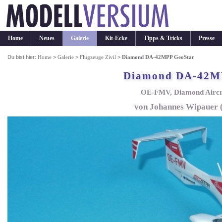
Home
Neues
Galerie
Kit-Ecke
Tipps & Tricks
Presse
Du bist hier:
Home
>
Galerie
>
Flugzeuge Zivil
>
Diamond DA-42MPP GeoStar
Diamond DA-42M
OE-FMV, Diamond Aircra
von Johannes Wipauer 