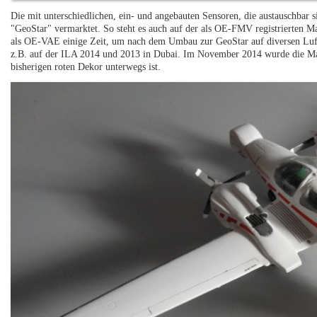
Die mit unterschiedlichen, ein- und angebauten Sensoren, die austauschbar
"GeoStar" vermarktet. So steht es auch auf der als OE-FMV registrierten M
als OE-VAE einige Zeit, um nach dem Umbau zur GeoStar auf diversen Luft
z.B. auf der ILA 2014 und 2013 in Dubai. Im November 2014 wurde die Ma
bisherigen roten Dekor unterwegs ist.