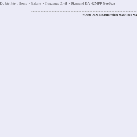
Du bist hier:
Home
>
Galerie
>
Flugzeuge Zivil
>
Diamond DA-42MPP GeoStar
© 2001-2026 Modellversium Modellbau Ma