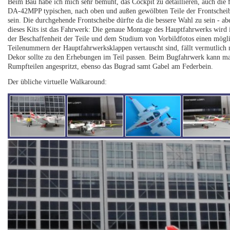
Beim Bau habe ich mich sehr bemüht, das Cockpit zu detaillieren, auch die 
DA-42MPP typischen, nach oben und außen gewölbten Teile der Frontscheibe
sein. Die durchgehende Frontscheibe dürfte da die bessere Wahl zu sein - a
dieses Kits ist das Fahrwerk: Die genaue Montage des Hauptfahrwerks wird
der Beschaffenheit der Teile und dem Studium von Vorbildfotos einen mögl
Teilenummern der Hauptfahrwerksklappen vertauscht sind, fällt vermutlich ni
Dekor sollte zu den Erhebungen im Teil passen. Beim Bugfahrwerk kann man
Rumpfteilen angespritzt, ebenso das Bugrad samt Gabel am Federbein.
Der übliche virtuelle Walkaround: