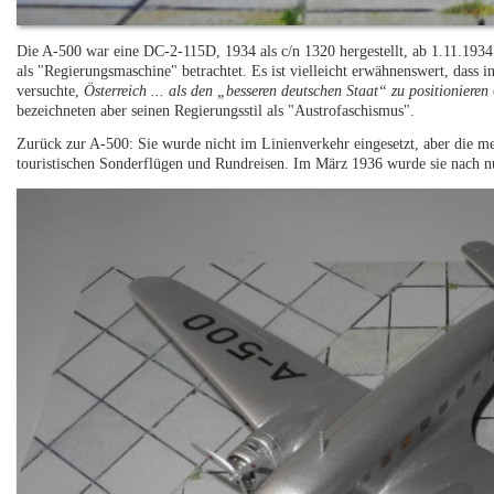
Die A-500 war eine DC-2-115D, 1934 als c/n 1320 hergestellt, ab 1.11.1934 
als "Regierungsmaschine" betrachtet. Es ist vielleicht erwähnenswert, dass i
versuchte,
Österreich ... als den „besseren deutschen Staat“ zu positionieren
bezeichneten aber seinen Regierungsstil als "Austrofaschismus".
Zurück zur A-500: Sie wurde nicht im Linienverkehr eingesetzt, aber die mei
touristischen Sonderflügen und Rundreisen. Im März 1936 wurde sie nach nu