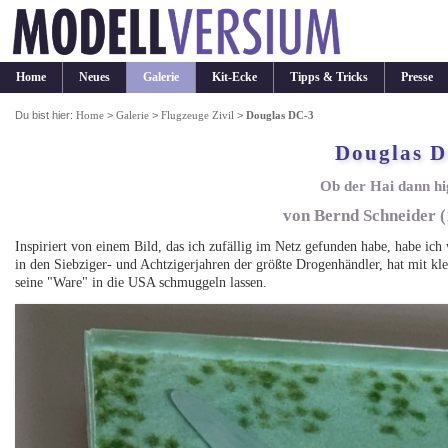
Home
Neues
Galerie
Kit-Ecke
Tipps & Tricks
Presse
Du bist hier:
Home
>
Galerie
>
Flugzeuge Zivil
>
Douglas DC-3
Douglas D
Ob der Hai dann h
von Bernd Schneider (1
Inspiriert von einem Bild, das ich zufällig im Netz gefunden habe, habe ich
in den Siebziger- und Achtzigerjahren der größte Drogenhändler, hat mit k
seine "Ware" in die USA schmuggeln lassen.