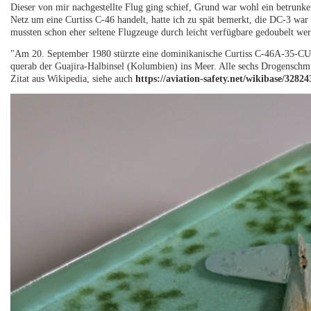
Dieser von mir nachgestellte Flug ging schief, Grund war wohl ein betrunken
Netz um eine Curtiss C-46 handelt, hatte ich zu spät bemerkt, die DC-3 war l
mussten schon eher seltene Flugzeuge durch leicht verfügbare gedoubelt we
"Am 20. September 1980 stürzte eine dominikanische Curtiss C-46A-35-CU
querab der Guajira-Halbinsel (Kolumbien) ins Meer. Alle sechs Drogenschm
Zitat aus Wikipedia, siehe auch
https://aviation-safety.net/wikibase/32824