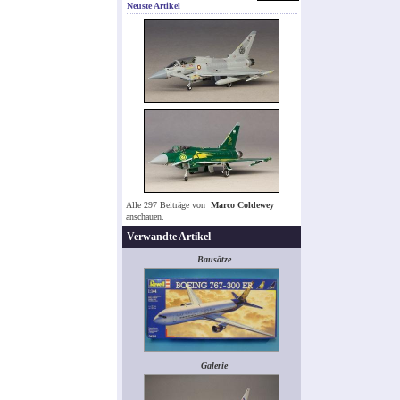
Neuste Artikel
Alle 297 Beiträge von
Marco Coldewey
anschauen.
Verwandte Artikel
Bausätze
Galerie