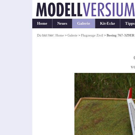
Home
Neues
Galerie
Kit-Ecke
Tipps
Du bist hier:
Home
>
Galerie
>
Flugzeuge Zivil
>
Boeing 767-3Z9ER
v