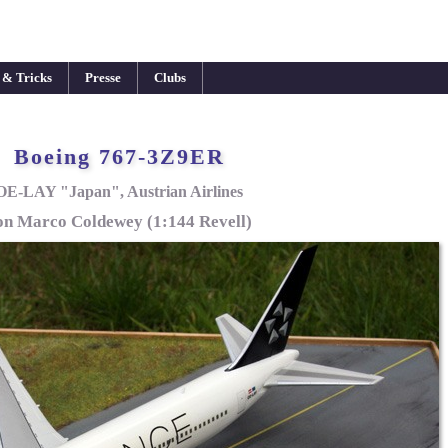
 & Tricks
Presse
Clubs
Boeing 767-3Z9ER
OE-LAY "Japan", Austrian Airlines
on Marco Coldewey (1:144 Revell)