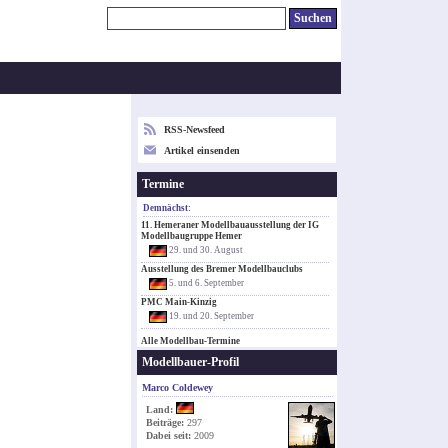
RSS-Newsfeed
Artikel einsenden
Termine
Demnächst:
11. Hemeraner Modellbauausstellung der IG
Modellbaugruppe Hemer
29. und 30. August
Ausstellung des Bremer Modellbauclubs
5. und 6. September
PMC Main-Kinzig
19. und 20. September
Alle Modellbau-Termine
Modellbauer-Profil
Marco Coldewey
Land:
Beiträge:
297
Dabei seit:
2009