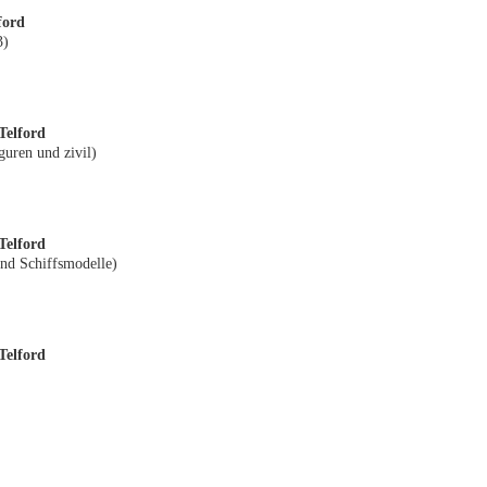
ford
3)
Telford
guren und zivil)
Telford
und Schiffsmodelle)
Telford