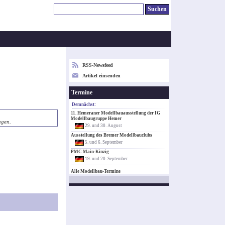
RSS-Newsfeed
Artikel einsenden
Termine
Demnächst:
11. Hemeraner Modellbauausstellung der IG
Modellbaugruppe Hemer
agen.
29. und 30. August
Ausstellung des Bremer Modellbauclubs
5. und 6. September
PMC Main-Kinzig
19. und 20. September
Alle Modellbau-Termine