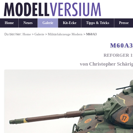
Home
Neues
Galerie
Kit-Ecke
Tipps & Tricks
Presse
Du bist hier:
Home
>
Galerie
>
Militärfahrzeuge Modern
>
M60A3
M60A
REFORGER 1
von Christopher Schärig