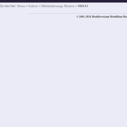
Du bist hier:
Home
>
Galerie
>
Militärfahrzeuge Modern
>
M60A3
© 2001-2026 Modellversium Modellbau Ma