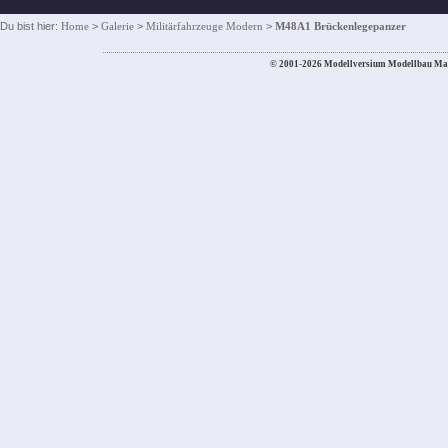
Du bist hier:
Home
>
Galerie
>
Militärfahrzeuge Modern
>
M48A1 Brückenlegepanzer
© 2001-2026 Modellversium Modellbau Ma