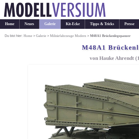
Home
Neues
Galerie
Kit-Ecke
Tipps & Tricks
Presse
Du bist hier:
Home
>
Galerie
>
Militärfahrzeuge Modern
>
M48A1 Brückenlegepanzer
M48A1 Brückenl
von Hauke Ahrendt (1