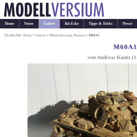
Home
Neues
Galerie
Kit-Ecke
Tipps & Tricks
Presse
Du bist hier:
Home
>
Galerie
>
Militärfahrzeuge Modern
>
M60A1
M60A
von Andreas Kautz (1