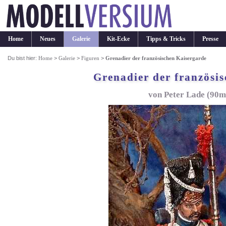
Home
Neues
Galerie
Kit-Ecke
Tipps & Tricks
Presse
Du bist hier:
Home
>
Galerie
>
Figuren
>
Grenadier der französischen Kaisergarde
Grenadier der französi
von Peter Lade (90