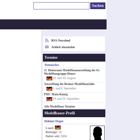
RSS-Newsfeed
Artikel einsenden
Termine
Demnächst:
11. Hemeraner Modellbauausstellung der IG
Modellbaugruppe Hemer
29. und 30. August
Ausstellung des Bremer Modellbauclubs
5. und 6. September
PMC Main-Kinzig
19. und 20. September
Alle Modellbau-Termine
Modellbauer-Profil
Helmut Hager
Land:
Beiträge:
16
Dabei seit:
2004