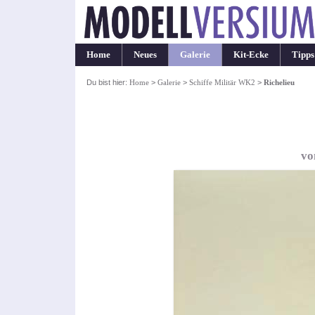
Home
Neues
Galerie
Kit-Ecke
Tipps
Du bist hier:
Home
>
Galerie
>
Schiffe Militär WK2
>
Richelieu
vo