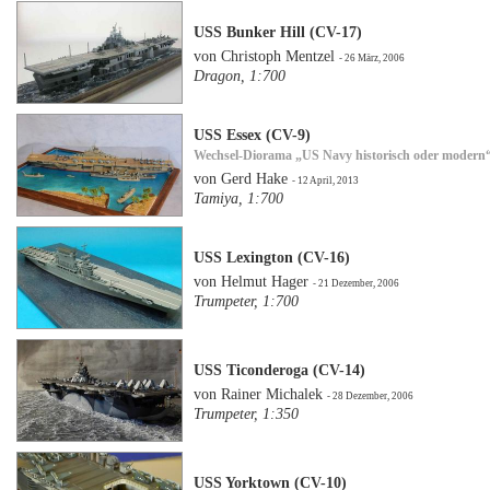
USS Bunker Hill (CV-17)
von Christoph Mentzel
- 26 März, 2006
Dragon, 1:700
USS Essex (CV-9)
Wechsel-Diorama „US Navy historisch oder modern
von Gerd Hake
- 12 April, 2013
Tamiya, 1:700
USS Lexington (CV-16)
von Helmut Hager
- 21 Dezember, 2006
Trumpeter, 1:700
USS Ticonderoga (CV-14)
von Rainer Michalek
- 28 Dezember, 2006
Trumpeter, 1:350
USS Yorktown (CV-10)