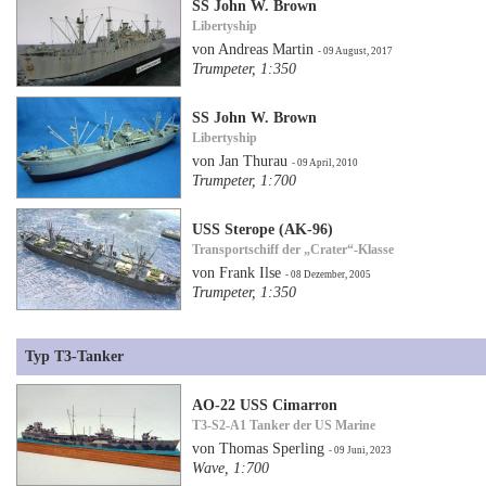
SS John W. Brown
Libertyship
von Andreas Martin
- 09 August, 2017
Trumpeter, 1:350
SS John W. Brown
Libertyship
von Jan Thurau
- 09 April, 2010
Trumpeter, 1:700
USS Sterope (AK-96)
Transportschiff der „Crater“-Klasse
von Frank Ilse
- 08 Dezember, 2005
Trumpeter, 1:350
Typ T3-Tanker
AO-22 USS Cimarron
T3-S2-A1 Tanker der US Marine
von Thomas Sperling
- 09 Juni, 2023
Wave, 1:700