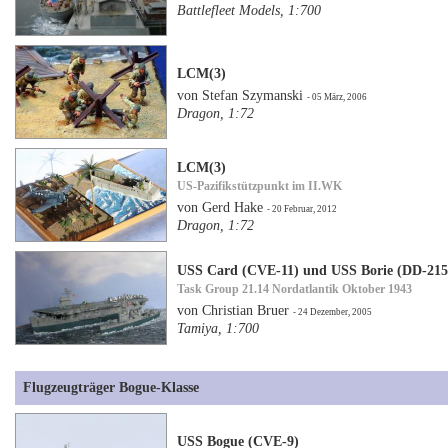
Battlefleet Models, 1:700
LCM(3)
von Stefan Szymanski
- 05 März, 2006
Dragon, 1:72
LCM(3)
US-Pazifikstützpunkt im II.WK
von Gerd Hake
- 20 Februar, 2012
Dragon, 1:72
USS Card (CVE-11) und USS Borie (DD-215
Task Group 21.14 Nordatlantik Oktober 1943
von Christian Bruer
- 24 Dezember, 2005
Tamiya, 1:700
Flugzeugträger Bogue-Klasse
USS Bogue (CVE-9)