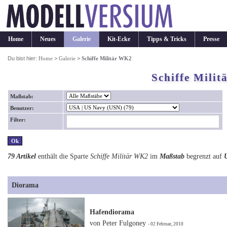
Home
Neues
Galerie
Kit-Ecke
Tipps & Tricks
Presse
Du bist hier:
Home
>
Galerie
>
Schiffe Militär WK2
Schiffe Mili
Maßstab:
Benutzer:
Filter:
79 Artikel
enthält die Sparte
Schiffe Militär WK2
im
Maßstab
begrenzt auf
Diorama
Hafendiorama
von Peter Fulgoney
- 02 Februar, 2010