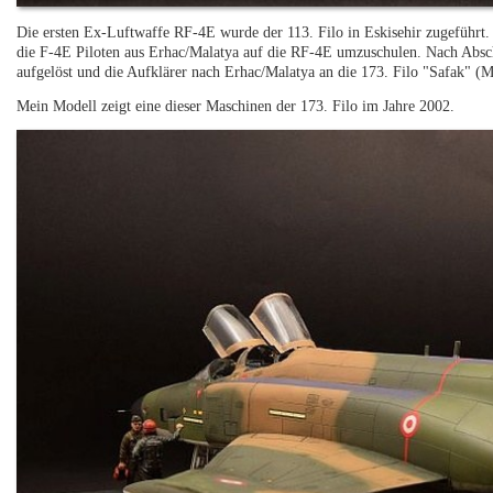
Die ersten Ex-Luftwaffe RF-4E wurde der 113. Filo in Eskisehir zugeführt.
die F-4E Piloten aus Erhac/Malatya auf die RF-4E umzuschulen. Nach Absc
aufgelöst und die Aufklärer nach Erhac/Malatya an die 173. Filo "Safak"
Mein Modell zeigt eine dieser Maschinen der 173. Filo im Jahre 2002.