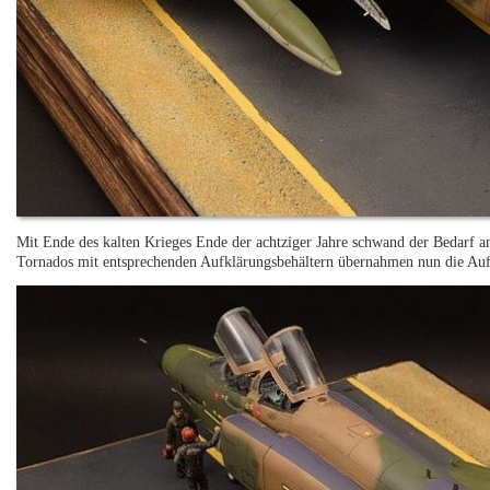
Mit Ende des kalten Krieges Ende der achtziger Jahre schwand der Bedarf
Tornados mit entsprechenden Aufklärungsbehältern übernahmen nun die Au