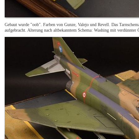
Gebaut wurde "oob". Farben von Gunze, Valejo und Revell. Das Tarnschem
aufgebracht. Alterung nach altbekanntem Schema: Washing mit verdünnter Öl