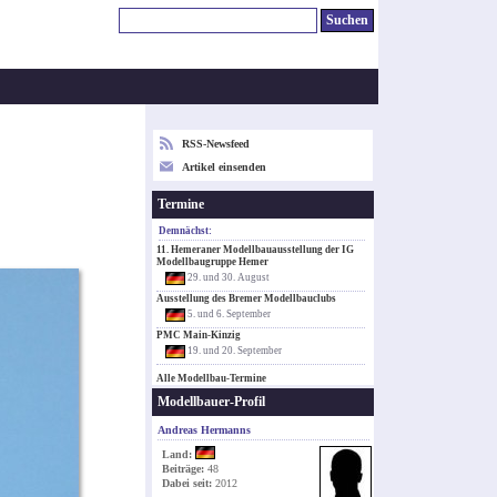
RSS-Newsfeed
Artikel einsenden
Termine
Demnächst:
11. Hemeraner Modellbauausstellung der IG
Modellbaugruppe Hemer
29. und 30. August
Ausstellung des Bremer Modellbauclubs
5. und 6. September
PMC Main-Kinzig
19. und 20. September
Alle Modellbau-Termine
Modellbauer-Profil
Andreas Hermanns
Land:
Beiträge:
48
Dabei seit:
2012