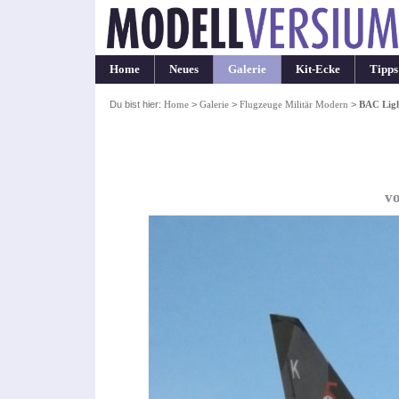
Home
Neues
Galerie
Kit-Ecke
Tipps
Du bist hier:
Home
>
Galerie
>
Flugzeuge Militär Modern
>
BAC Ligh
vo