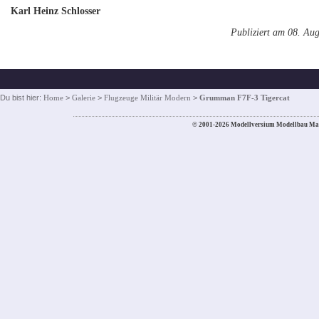
Karl Heinz Schlosser
Publiziert am 08. Au
Du bist hier:
Home
>
Galerie
>
Flugzeuge Militär Modern
>
Grumman F7F-3 Tigercat
© 2001-2026 Modellversium Modellbau Ma