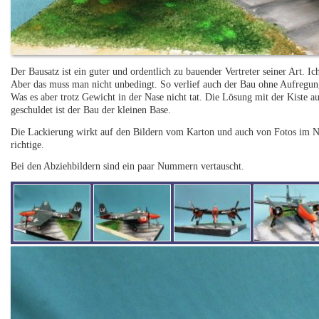
Der Bausatz ist ein guter und ordentlich zu bauender Vertreter seiner Art. Ic
Aber das muss man nicht unbedingt. So verlief auch der Bau ohne Aufregung.
Was es aber trotz Gewicht in der Nase nicht tat. Die Lösung mit der Kiste a
geschuldet ist der Bau der kleinen Base.
Die Lackierung wirkt auf den Bildern vom Karton und auch von Fotos im Net
richtige.
Bei den Abziehbildern sind ein paar Nummern vertauscht.