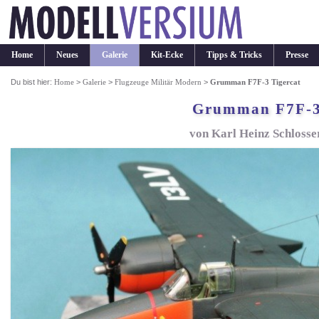
Home
Neues
Galerie
Kit-Ecke
Tipps & Tricks
Presse
Du bist hier:
Home
>
Galerie
>
Flugzeuge Militär Modern
>
Grumman F7F-3 Tigercat
Grumman F7F-3
von Karl Heinz Schlosser