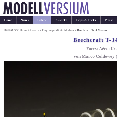
Home
Neues
Galerie
Kit-Ecke
Tipps & Tricks
Presse
Du bist hier:
Home
>
Galerie
>
Flugzeuge Militär Modern
>
Beechcraft T-34 Mentor
Beechcraft T-3
Fuerza Aérea Ur
von Marco Coldewey (