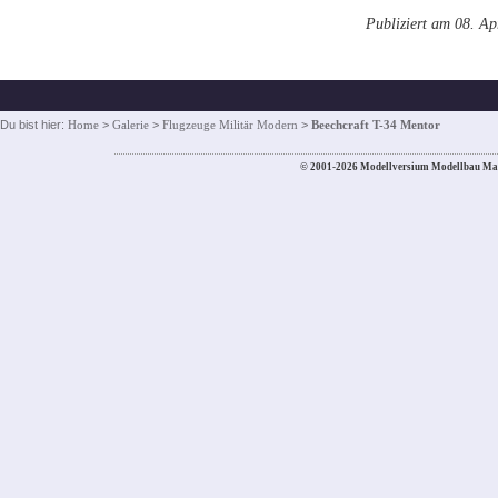
Publiziert am 08. Ap
Du bist hier:
Home
>
Galerie
>
Flugzeuge Militär Modern
>
Beechcraft T-34 Mentor
© 2001-2026 Modellversium Modellbau Ma