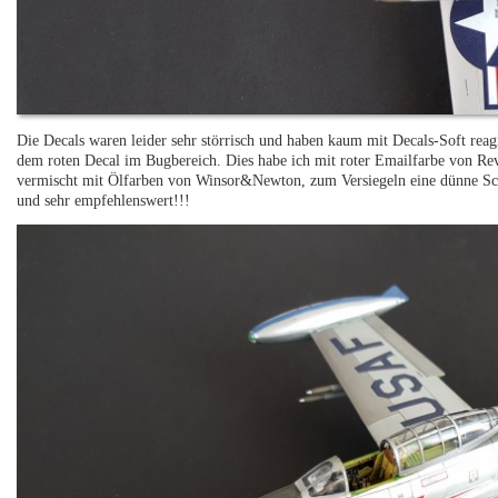
Die Decals waren leider sehr störrisch und haben kaum mit Decals-Soft rea
dem roten Decal im Bugbereich. Dies habe ich mit roter Emailfarbe von Rev
vermischt mit Ölfarben von Winsor&Newton, zum Versiegeln eine dünne Schi
und sehr empfehlenswert!!!