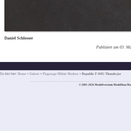
Daniel Schlosser
Publiziert am 03. M
Du bist hier:
Home
>
Galerie
>
Flugzeuge Militär Modern
>
Republic F-84G Thunderjet
© 2001-2026 Modellversium Modellbau Ma