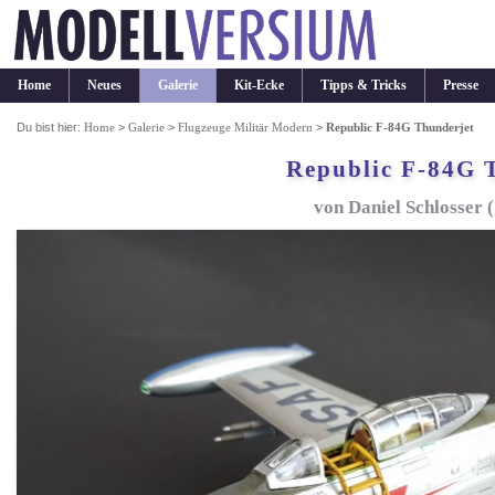
Home
Neues
Galerie
Kit-Ecke
Tipps & Tricks
Presse
Du bist hier:
Home
>
Galerie
>
Flugzeuge Militär Modern
>
Republic F-84G Thunderjet
Republic F-84G 
von Daniel Schlosser (