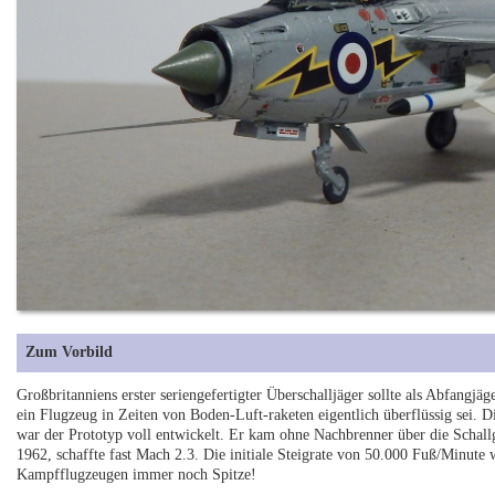
Zum Vorbild
Großbritanniens erster seriengefertigter Überschalljäger sollte als Abfangjäg
ein Flugzeug in Zeiten von Boden-Luft-raketen eigentlich überflüssig sei.
war der Prototyp voll entwickelt. Er kam ohne Nachbrenner über die Schallg
1962, schaffte fast Mach 2.3. Die initiale Steigrate von 50.000 Fuß/Minute
Kampfflugzeugen immer noch Spitze!