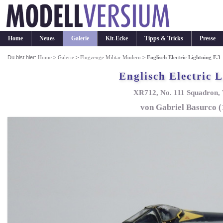
Home
Neues
Galerie
Kit-Ecke
Tipps & Tricks
Presse
Du bist hier:
Home
>
Galerie
>
Flugzeuge Militär Modern
>
Englisch Electric Lightning F.3
Englisch Electric 
XR712, No. 111 Squadron,
von Gabriel Basurco (