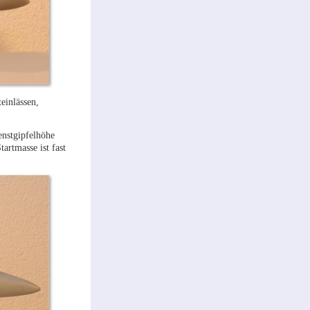
einlässen,
enstgipfelhöhe
artmasse ist fast