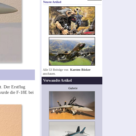
Neuste Artikel
Alle 53 Beiträge von
Karsten Böcker
anschauen.
Verwandte Artikel
. Der Erstflug
Galerie
wurde die F-18E bei