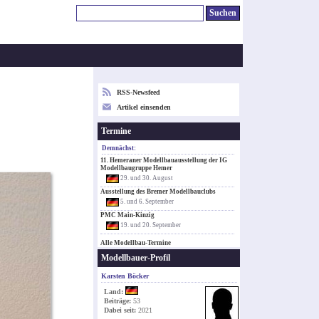
RSS-Newsfeed
Artikel einsenden
Termine
Demnächst:
11. Hemeraner Modellbauausstellung der IG
Modellbaugruppe Hemer
29. und 30. August
Ausstellung des Bremer Modellbauclubs
5. und 6. September
PMC Main-Kinzig
19. und 20. September
Alle Modellbau-Termine
Modellbauer-Profil
Karsten Böcker
Land:
Beiträge:
53
Dabei seit:
2021