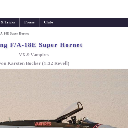
 & Tricks
Presse
Clubs
/A-18E Super Hornet
ng F/A-18E Super Hornet
VX-9 Vampires
von Karsten Böcker (1:32 Revell)