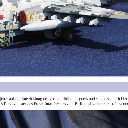
t jeher auf die Entwicklung des vermeintlichen Gegners und so musste auch hie
as Einsatzmuster des Froschfußes bestens zum Erdkampf vorbereitet, robust und