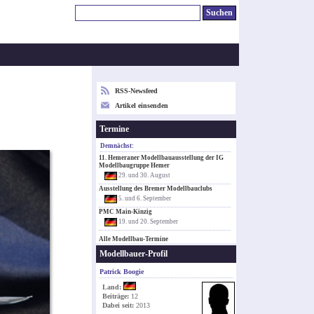
RSS-Newsfeed
Artikel einsenden
Termine
Demnächst:
11. Hemeraner Modellbauausstellung der IG
Modellbaugruppe Hemer
29. und 30. August
Ausstellung des Bremer Modellbauclubs
5. und 6. September
PMC Main-Kinzig
19. und 20. September
Alle Modellbau-Termine
Modellbauer-Profil
Patrick Boogie
Land:
Beiträge:
12
Dabei seit:
2013