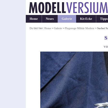
Home
Neues
Galerie
Kit-Ecke
Tipps
Du bist hier:
Home
>
Galerie
>
Flugzeuge Militär Modern
>
Suchoi S
S
vo