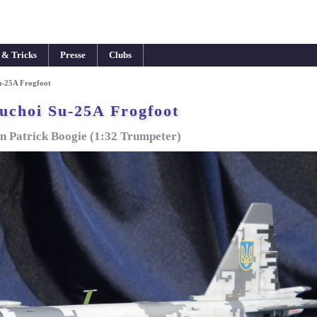
 & Tricks
Presse
Clubs
u-25A Frogfoot
uchoi Su-25A Frogfoot
n Patrick Boogie (1:32 Trumpeter)