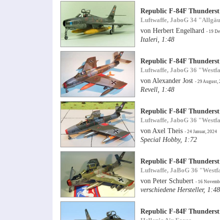
Republic F-84F Thunderst
Luftwaffe, JaboG 34 "Allgäu
von Herbert Engelhard
- 19 D
Italeri, 1:48
Republic F-84F Thunderst
Luftwaffe, JaboG 36 "Westf
von Alexander Jost
- 29 August,
Revell, 1:48
Republic F-84F Thunderst
Luftwaffe, JaboG 36 "Westf
von Axel Theis
- 24 Januar, 2024
Special Hobby, 1:72
Republic F-84F Thunderst
Luftwaffe, JaBoG 36 "Westf
von Peter Schubert
- 16 Novemb
verschiedene Hersteller, 1:48
Republic F-84F Thunderst