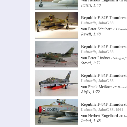
von Herbert Engelhard
- 21 S
Italeri, 1:48
Republic F-84F Thunderst
Luftwaffe, JaboG 33
von Peter Schubert
- 14 Novemb
Revell, 1:48
Republic F-84F Thunderst
Luftwaffe, JaboG 33
von Peter Lindner
- 04 August, 
Sword, 1:72
Republic F-84F Thunderst
Luftwaffe, JaboG 33
von Frank Meißner
- 25 Novemb
Airfix, 1:72
Republic F-84F Thunderst
Luftwaffe, JaboG 33, 1961
von Herbert Engelhard
- 30 Ja
Italeri, 1:48