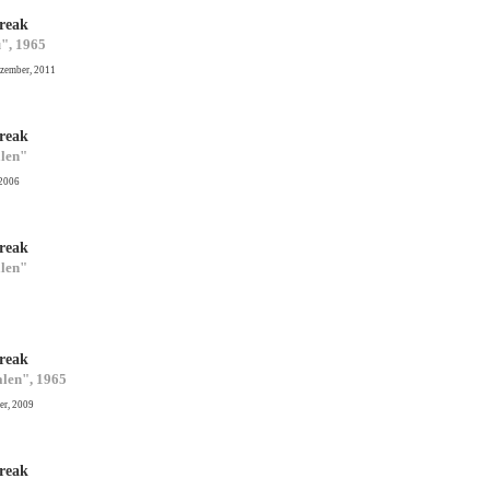
reak
", 1965
ezember, 2011
reak
alen"
 2006
reak
alen"
reak
alen", 1965
er, 2009
reak