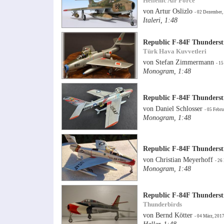
Hellenic Air Force
von Artur Oslizlo
- 02 Dezember,
Italeri, 1:48
Republic F-84F Thunderst
Türk Hava Kuvvetleri
von Stefan Zimmermann
- 15
Monogram, 1:48
Republic F-84F Thunderst
von Daniel Schlosser
- 05 Febru
Monogram, 1:48
Republic F-84F Thunderst
von Christian Meyerhoff
- 26
Monogram, 1:48
Republic F-84F Thunderst
Thunderbirds
von Bernd Kötter
- 04 März, 201