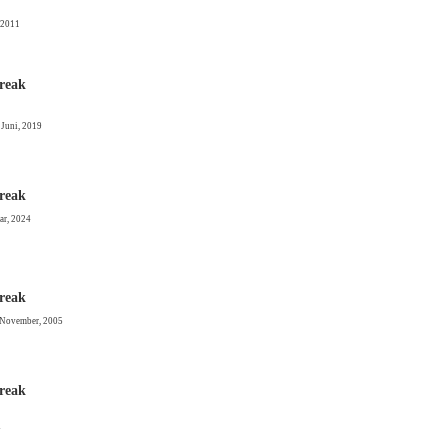
 2011
reak
 Juni, 2019
reak
ar, 2024
reak
 November, 2005
reak
7