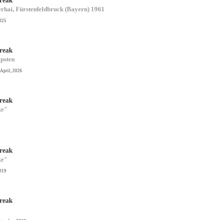
reak
rhai, Fürstenfeldbruck (Bayern) 1961
2025
reak
psten
 April, 2026
reak
ke"
reak
ke"
2019
reak