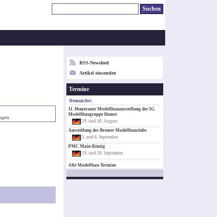
RSS-Newsfeed
Artikel einsenden
Termine
Demnächst:
11. Hemeraner Modellbauausstellung der IG
Modellbaugruppe Hemer
agen.
29. und 30. August
Ausstellung des Bremer Modellbauclubs
5. und 6. September
PMC Main-Kinzig
19. und 20. September
Alle Modellbau-Termine