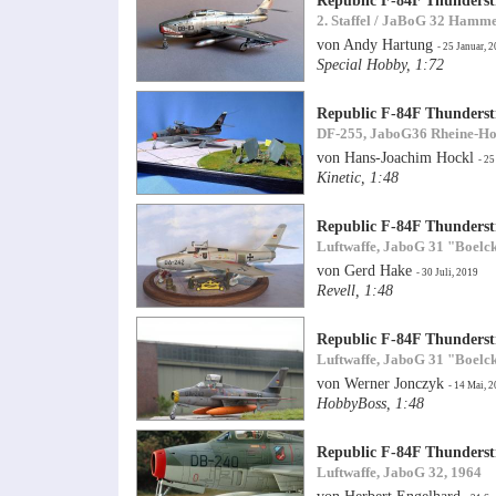
Republic F-84F Thunderst
2. Staffel / JaBoG 32 Hamme
von Andy Hartung
- 25 Januar, 
Special Hobby, 1:72
Republic F-84F Thunderst
DF-255, JaboG36 Rheine-Ho
von Hans-Joachim Hockl
- 25
Kinetic, 1:48
Republic F-84F Thunderst
Luftwaffe, JaboG 31 "Boelc
von Gerd Hake
- 30 Juli, 2019
Revell, 1:48
Republic F-84F Thunderst
Luftwaffe, JaboG 31 "Boelc
von Werner Jonczyk
- 14 Mai, 
HobbyBoss, 1:48
Republic F-84F Thunderst
Luftwaffe, JaboG 32, 1964