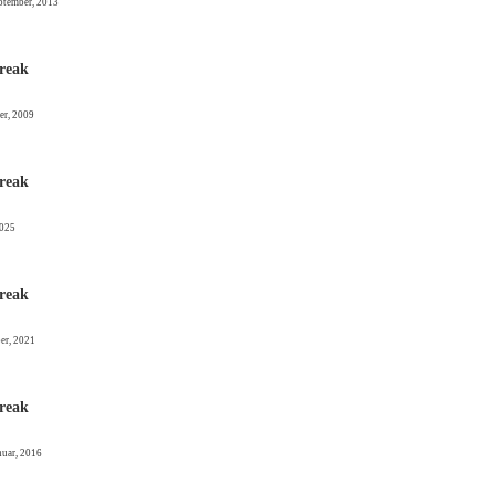
eptember, 2013
reak
er, 2009
reak
2025
reak
er, 2021
reak
nuar, 2016