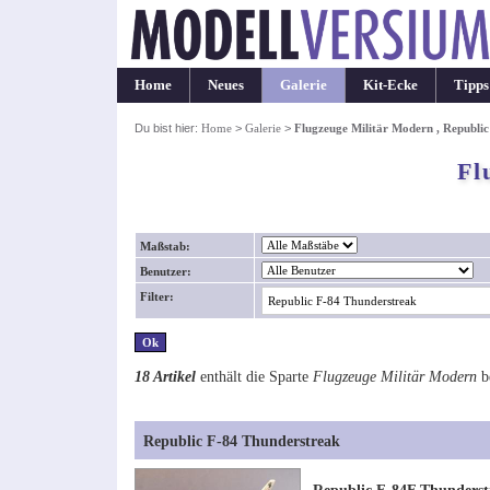
Home
Neues
Galerie
Kit-Ecke
Tipps
Du bist hier:
Home
>
Galerie
>
Flugzeuge Militär Modern , Republi
Fl
Maßstab:
Benutzer:
Filter:
18 Artikel
enthält die Sparte
Flugzeuge Militär Modern
b
Republic F-84 Thunderstreak