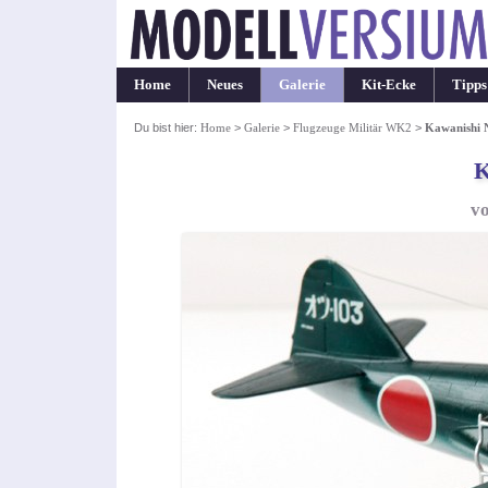
Home
Neues
Galerie
Kit-Ecke
Tipps
Du bist hier:
Home
>
Galerie
>
Flugzeuge Militär WK2
>
Kawanishi
K
v