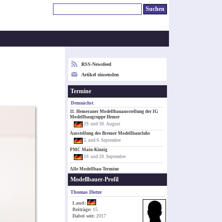
RSS-Newsfeed
Artikel einsenden
Termine
Demnächst:
11. Hemeraner Modellbauausstellung der IG
Modellbaugruppe Hemer
29. und 30. August
Ausstellung des Bremer Modellbauclubs
5. und 6. September
PMC Main-Kinzig
19. und 20. September
Alle Modellbau-Termine
Modellbauer-Profil
Thomas Dietze
Land:
Beiträge:
15
Dabei seit:
2017