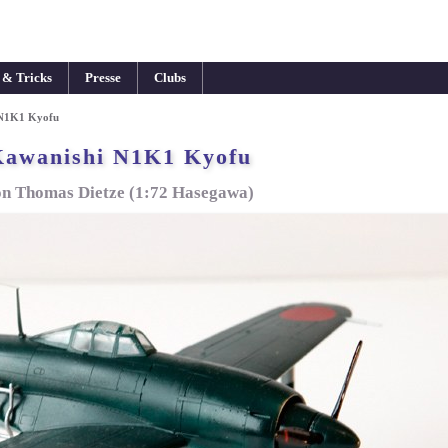
 & Tricks
Presse
Clubs
 N1K1 Kyofu
awanishi N1K1 Kyofu
on Thomas Dietze (1:72 Hasegawa)