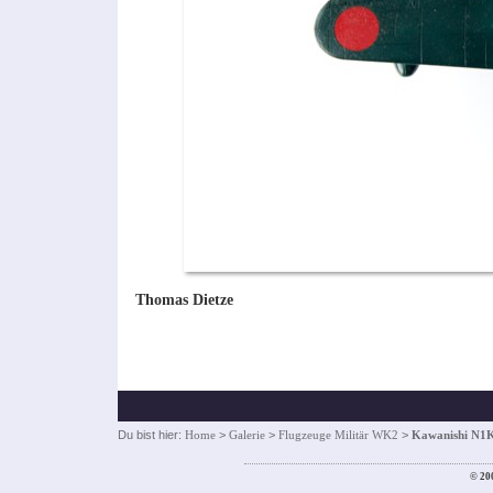
Thomas Dietze
Du bist hier:
Home
>
Galerie
>
Flugzeuge Militär WK2
>
Kawanishi N1
© 20