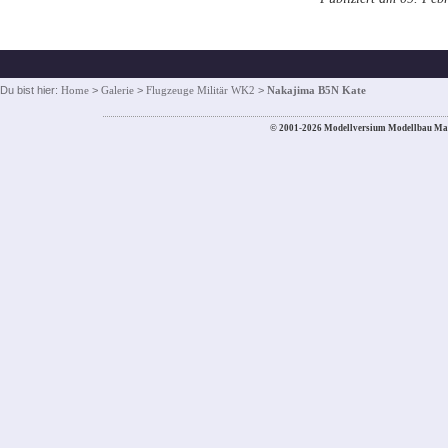
Du bist hier:
Home
>
Galerie
>
Flugzeuge Militär WK2
>
Nakajima B5N Kate
© 2001-2026 Modellversium Modellbau Ma