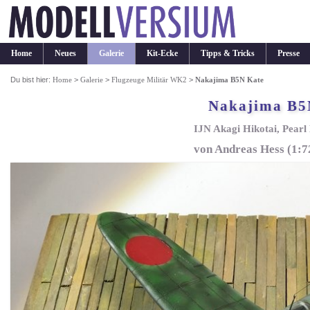
Home
Neues
Galerie
Kit-Ecke
Tipps & Tricks
Presse
Du bist hier:
Home
>
Galerie
>
Flugzeuge Militär WK2
>
Nakajima B5N Kate
Nakajima B5
IJN Akagi Hikotai, Pear
von Andreas Hess (1: