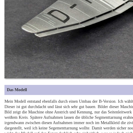
Das Modell
Mein Modell entstand ebenfalls durch einen Umbau der B-Version. Ich wählt
Dieser ist gut durchdacht und lässt sich sehr gut bauen. Bilder dieser Maschin
Bild zeigt die Maschine ohne Anstrich und Kennung, nur das Seitenleitwer
weißem Kreis. Spätere Aufnahmen lassen die übliche Segmenttarnung erahne
irgendwann zwischen diesen Aufnahmen immer noch im Metallkleid die ziv
dargestellt, weil ich keine Segementtarnung wollte. Damit werden sicher no