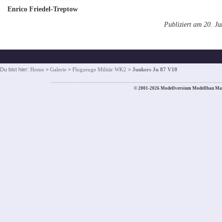
Enrico Friedel-Treptow
Publiziert am 20. J
Du bist hier:
Home
>
Galerie
>
Flugzeuge Militär WK2
>
Junkers Ju 87 V10
© 2001-2026 Modellversium Modellbau Ma