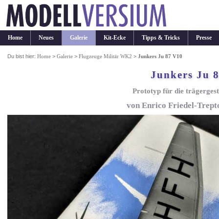
Home
Neues
Galerie
Kit-Ecke
Tipps & Tricks
Presse
Du bist hier:
Home
>
Galerie
>
Flugzeuge Militär WK2
>
Junkers Ju 87 V10
Junkers Ju 
Prototyp für die trägerges
von Enrico Friedel-Trepto