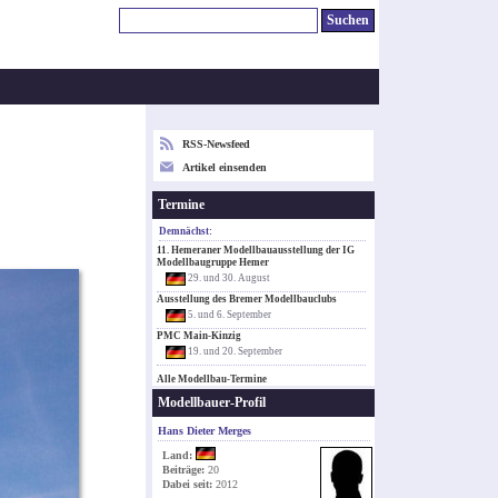
RSS-Newsfeed
Artikel einsenden
Termine
Demnächst:
11. Hemeraner Modellbauausstellung der IG
Modellbaugruppe Hemer
29. und 30. August
Ausstellung des Bremer Modellbauclubs
5. und 6. September
PMC Main-Kinzig
19. und 20. September
Alle Modellbau-Termine
Modellbauer-Profil
Hans Dieter Merges
Land:
Beiträge:
20
Dabei seit:
2012