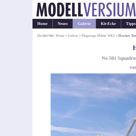
Home
Neues
Galerie
Kit-Ecke
Tipps
Du bist hier:
Home
>
Galerie
>
Flugzeuge Militär WK2
>
Hawker Te
No 501 Squadron
vo