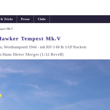
 & Tricks
Presse
Clubs
mpest Mk.V
Hawker Tempest Mk.V
, Westhampnett 1944 - mit RP-3 60 lb SAP Rockets
n Hans Dieter Merges (1:32 Revell)