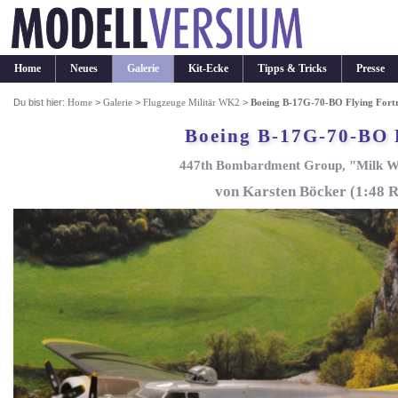
Home
Neues
Galerie
Kit-Ecke
Tipps & Tricks
Presse
Du bist hier:
Home
>
Galerie
>
Flugzeuge Militär WK2
>
Boeing B-17G-70-BO Flying Fortr
Boeing B-17G-70-BO F
447th Bombardment Group, "Milk Wag
von Karsten Böcker (1:48 