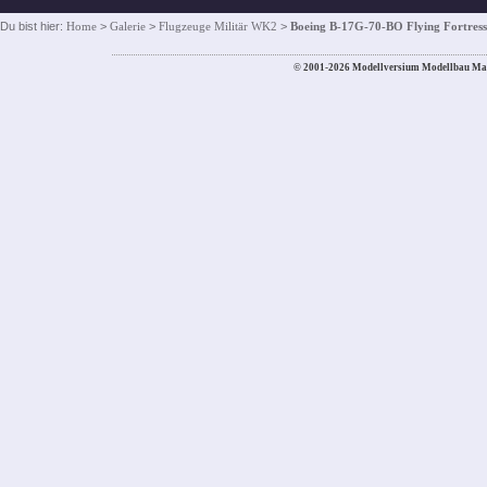
Du bist hier:
Home
>
Galerie
>
Flugzeuge Militär WK2
>
Boeing B-17G-70-BO Flying Fortress
© 2001-2026 Modellversium Modellbau Ma