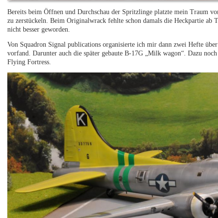
Bereits beim Öffnen und Durchschau der Spritzlinge platzte mein Traum vo
zu zerstückeln. Beim Originalwrack fehlte schon damals die Heckpartie ab T
nicht besser geworden.
Von Squadron Signal publications organisierte ich mir dann zwei Hefte über
vorfand. Darunter auch die später gebaute B-17G „Milk wagon“. Dazu no
Flying Fortress.