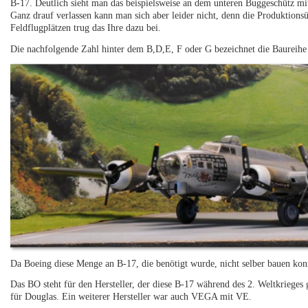
B-17. Deutlich sieht man das beispielsweise an dem unteren Buggeschütz m
Ganz drauf verlassen kann man sich aber leider nicht, denn die Produktions
Feldflugplätzen trug das Ihre dazu bei.
Die nachfolgende Zahl hinter dem B,D,E, F oder G bezeichnet die Baureihe 
Da Boeing diese Menge an B-17, die benötigt wurde, nicht selber bauen konn
Das BO steht für den Hersteller, der diese B-17 während des 2. Weltkrieges 
für Douglas. Ein weiterer Hersteller war auch VEGA mit VE.